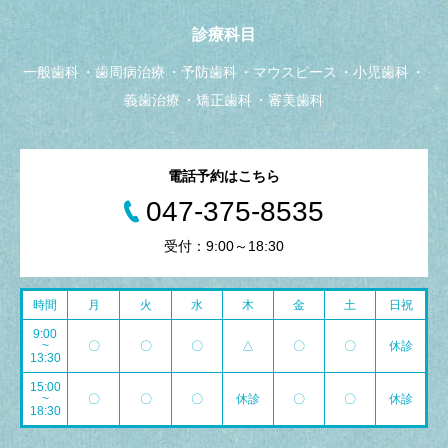
診療科目
一般歯科
歯周病治療
予防歯科
マウスピース
小児歯科
義歯治療
矯正歯科
審美歯科
電話予約はこちら
047-375-8535
受付：9:00～18:30
時間
月
火
水
木
金
土
日祝
9:00
~
〇
〇
〇
△
〇
〇
休診
13:30
15:00
~
〇
〇
〇
休診
〇
〇
休診
18:30